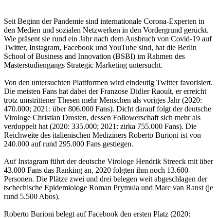
Seit Beginn der Pandemie sind internationale Corona-Experten in
den Medien und sozialen Netzwerken in den Vordergrund gerückt.
Wie präsent sie rund ein Jahr nach dem Ausbruch von Covid-19 auf
Twitter, Instagram, Facebook und YouTube sind, hat die Berlin
School of Business and Innovation (BSBI) im Rahmen des
Masterstudiengangs Strategic Marketing untersucht.
Von den untersuchten Plattformen wird eindeutig Twitter favorisiert.
Die meisten Fans hat dabei der Franzose Didier Raoult, er erreicht
trotz umstrittener Thesen mehr Menschen als voriges Jahr (2020:
470.000; 2021: über 806.000 Fans). Dicht darauf folgt der deutsche
Virologe Christian Drosten, dessen Followerschaft sich mehr als
verdoppelt hat (2020: 335.000; 2021: zirka 755.000 Fans). Die
Reichweite des italienischen Mediziners Roberto Burioni ist von
240.000 auf rund 295.000 Fans gestiegen.
Auf Instagram führt der deutsche Virologe Hendrik Streeck mit über
43.000 Fans das Ranking an, 2020 folgten ihm noch 13.600
Personen. Die Plätze zwei und drei belegen weit abgeschlagen der
tschechische Epidemiologe Roman Prymula und Marc van Ranst (je
rund 5.500 Abos).
Roberto Burioni belegt auf Facebook den ersten Platz (2020: