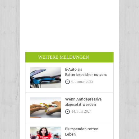
WEITERE MELDUNGEN
E-Auto als
Batteriespeicher nutzen:
Eine nachhaltige Zukunft
6. Januar 2025
Wenn Antidepressiva
abgesetzt werden
14. Juni 2024
Blutspenden retten
Leben