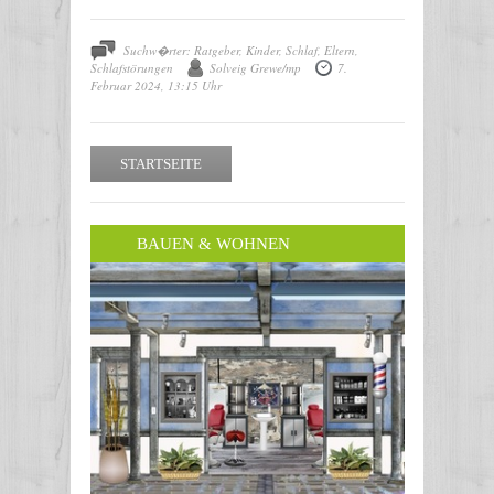
Suchw�rter: Ratgeber, Kinder, Schlaf, Eltern,
Schlafstörungen
Solveig Grewe/mp
7.
Februar 2024, 13:15 Uhr
STARTSEITE
BAUEN & WOHNEN