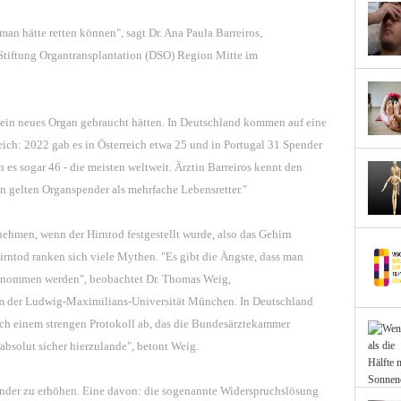
man hätte retten können", sagt Dr. Ana Paula Barreiros,
Stiftung Organtransplantation (DSO) Region Mitte im
ein neues Organ gebraucht hätten. In Deutschland kommen auf eine
ch: 2022 gab es in Österreich etwa 25 und in Portugal 31 Spender
 es sogar 46 - die meisten weltweit. Ärztin Barreiros kennt den
n gelten Organspender als mehrfache Lebensretter."
hmen, wenn der Hirntod festgestellt wurde, also das Gehirn
rntod ranken sich viele Mythen. "Es gibt die Ängste, dass man
 entnommen werden", beobachtet Dr. Thomas Weig,
um der Ludwig-Maximilians-Universität München. In Deutschland
ach einem strengen Protokoll ab, das die Bundesärztekammer
absolut sicher hierzulande", betont Weig.
ender zu erhöhen. Eine davon: die sogenannte Widerspruchslösung