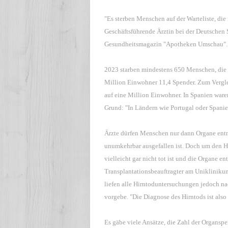
"Es sterben Menschen auf der Warteliste, die 
Geschäftsführende Ärztin bei der Deutschen 
Gesundheitsmagazin "Apotheken Umschau".
2023 starben mindestens 650 Menschen, die 
Million Einwohner 11,4 Spender. Zum Verglei
auf eine Million Einwohner. In Spanien waren
Grund: "In Ländern wie Portugal oder Spanie
Ärzte dürfen Menschen nur dann Organe entne
unumkehrbar ausgefallen ist. Doch um den Hi
vielleicht gar nicht tot ist und die Organe
Transplantationsbeauftragter am Uniklinik
liefen alle Hirntoduntersuchungen jedoch n
vorgebe. "Die Diagnose des Hirntods ist also 
Es gäbe viele Ansätze, die Zahl der Organsp