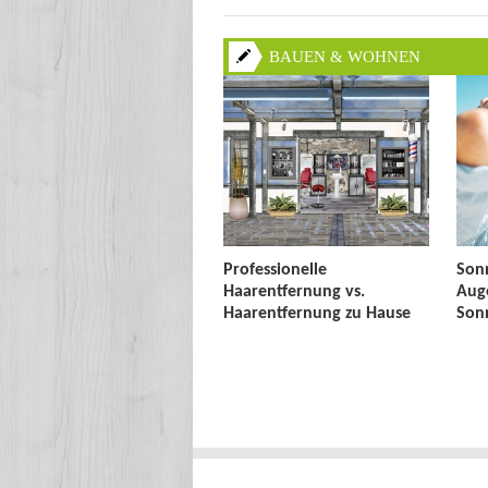
BAUEN & WOHNEN
Professionelle
Sonn
Haarentfernung vs.
Auge
Haarentfernung zu Hause
Sonn