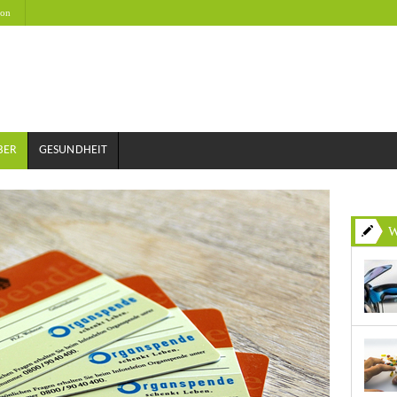
on
BER
GESUNDHEIT
W