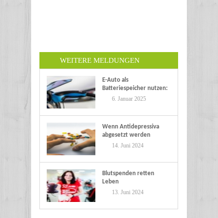
WEITERE MELDUNGEN
E-Auto als
Batteriespeicher nutzen:
Eine nachhaltige Zukunft
6. Januar 2025
Wenn Antidepressiva
abgesetzt werden
14. Juni 2024
Blutspenden retten
Leben
13. Juni 2024