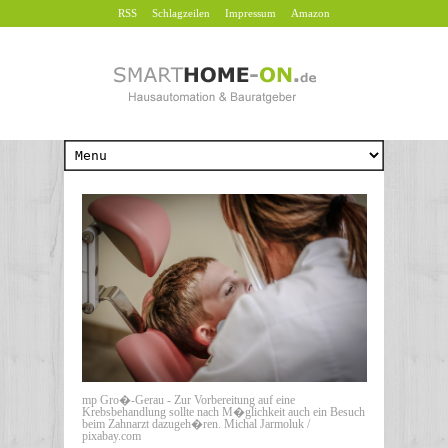
RSS
Schlagzeilen
Impressum
Amazon
mp Gro�-Gerau - Zur Vorbereitung auf eine
Krebsbehandlung sollte nach M�glichkeit auch ein Besuch
beim Zahnarzt dazugeh�ren. Michal Jarmoluk /
pixabay.com