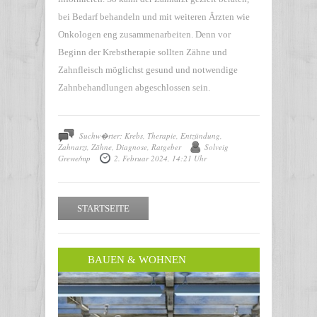
bei Bedarf behandeln und mit weiteren Ärzten wie
Onkologen eng zusammenarbeiten. Denn vor
Beginn der Krebstherapie sollten Zähne und
Zahnfleisch möglichst gesund und notwendige
Zahnbehandlungen abgeschlossen sein.
Suchw�rter: Krebs, Therapie, Entzündung,
Zahnarzt, Zähne, Diagnose, Ratgeber
Solveig
Grewe/mp
2. Februar 2024, 14:21 Uhr
STARTSEITE
BAUEN & WOHNEN