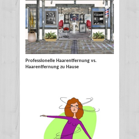
Professionelle Haarentfernung vs.
Sonnensc
Haarentfernung zu Hause
Sonnenb