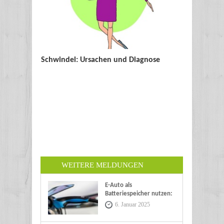
Schwindel: Ursachen und Diagnose
WEITERE MELDUNGEN
E-Auto als
Batteriespeicher nutzen:
Eine nachhaltige Zukunft
6. Januar 2025