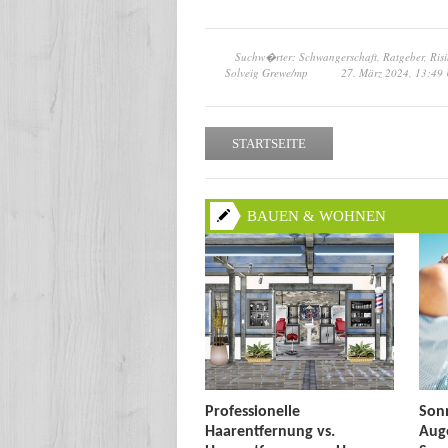
Suchw�rter: Schwangerschaft, Ratgeber, Risi
Solveig Grewe/mp
27. März 2024, 13:49
STARTSEITE
BAUEN & WOHNEN
Professionelle
Sonn
Haarentfernung vs.
Auge