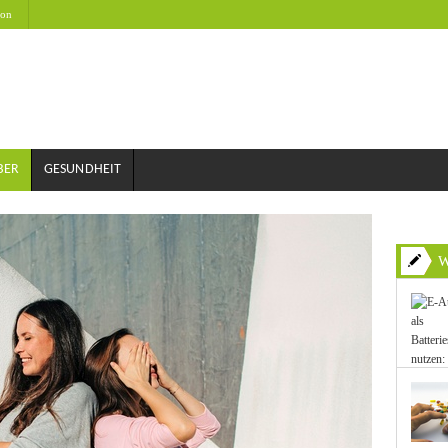
on
BER
GESUNDHEIT
W