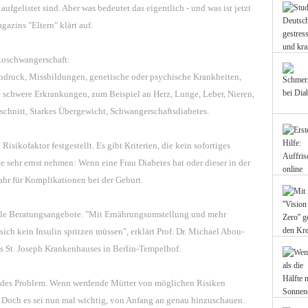
ufgelistet sind. Aber was bedeutet das eigentlich - und was ist jetzt
zins "Eltern" klärt auf.
ikoschwangerschaft:
hdruck, Missbildungen, genetische oder psychische Krankheiten,
ne schwere Erkrankungen, zum Beispiel an Herz, Lunge, Leber, Nieren,
schnitt, Starkes Übergewicht, Schwangerschaftsdiabetes.
isikofaktor festgestellt. Es gibt Kriterien, die kein sofortiges
te sehr ernst nehmen: Wenn eine Frau Diabetes hat oder dieser in der
fahr für Komplikationen bei der Geburt.
elle Beratungsangebote. "Mit Ernährungsumstellung und mehr
ich kein Insulin spritzen müssen", erklärt Prof. Dr. Michael Abou-
es St. Joseph Krankenhauses in Berlin-Tempelhof.
ndes Problem. Wenn werdende Mütter von möglichen Risiken
. Doch es sei nun mal wichtig, von Anfang an genau hinzuschauen.