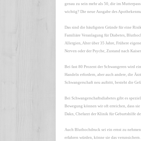
genau zu sein mehr als 50, die im Mutterpass a
wichtig? Die neue Ausgabe des Apothekenmaga
Das sind die häufigsten Gründe für eine Ris
Familiäre Veranlagung für Diabetes, Bluthoc
Allergien, Alter über 35 Jahre, Frühere eige
Nerven oder der Psyche, Zustand nach Kaiser
Bei fast 80 Prozent der Schwangeren wird ein R
Handeln erfordern, aber auch andere, die Ärz
Schwangerschaft neu auftritt, besteht die Ge
Bei Schwangerschaftsdiabetes gibt es spezi
Bewegung können wir oft erreichen, dass sie s
Dakn, Chefarzt der Klinik für Geburtshilfe d
Auch Bluthochdruck sei ein ernst zu nehme
erfahren würden, könne sie das verunsichern