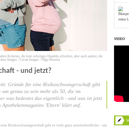
VIDEO
n Kriterien, die kein sofortiges Handeln erfordern, aber auch andere, die
itius Images / Cavan Images / Olga Moreira
haft - und jetzt?
itt: Gründe für eine Risikoschwangerschaft gibt
 - um genau zu sein mehr als 50, die im
er was bedeutet das eigentlich - und was ist jetzt
 Apothekenmagazins 'Eltern' klärt auf.
W
r eine Risikoschwangerschaft gibt es viele ganz unterschiedliche - um