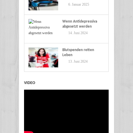
Eine nachhaltige Zukunft
6. Januar 2025
Wenn Antidepressiva
abgesetzt werden
14. Juni 2024
Blutspenden retten
Leben
13. Juni 2024
VIDEO