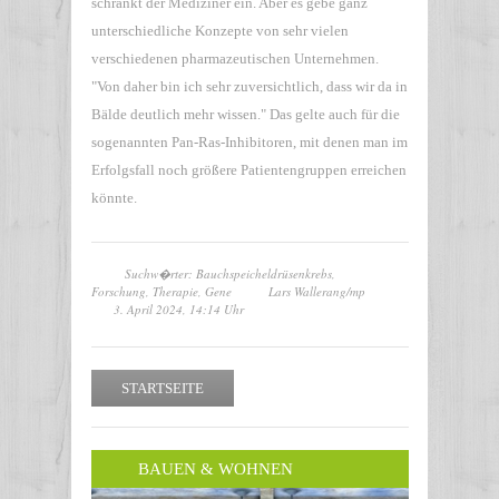
schränkt der Mediziner ein. Aber es gebe ganz
unterschiedliche Konzepte von sehr vielen
verschiedenen pharmazeutischen Unternehmen.
"Von daher bin ich sehr zuversichtlich, dass wir da in
Bälde deutlich mehr wissen." Das gelte auch für die
sogenannten Pan-Ras-Inhibitoren, mit denen man im
Erfolgsfall noch größere Patientengruppen erreichen
könnte.
Suchw�rter: Bauchspeicheldrüsenkrebs,
Forschung, Therapie, Gene
Lars Wallerang/mp
3. April 2024, 14:14 Uhr
STARTSEITE
BAUEN & WOHNEN