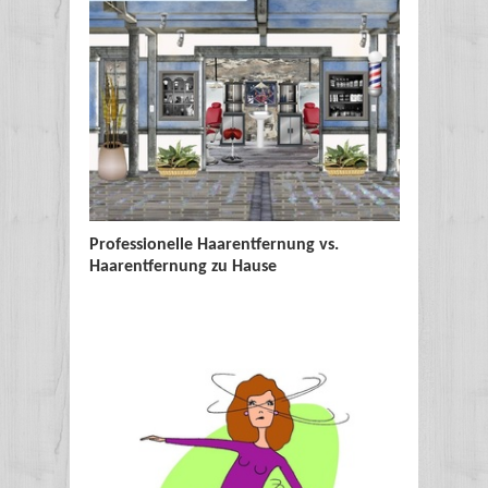
Professionelle Haarentfernung vs.
Sonnensc
Haarentfernung zu Hause
Sonnenb