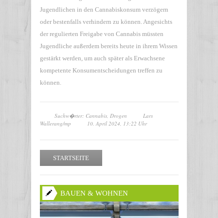
Jugendlichen in den Cannabiskonsum verzögern
oder bestenfalls verhindern zu können. Angesichts
der regulierten Freigabe von Cannabis müssten
Jugendliche außerdem bereits heute in ihrem Wissen
gestärkt werden, um auch später als Erwachsene
kompetente Konsumentscheidungen treffen zu
können.
Suchw�rter: Cannabis, Drogen
Lars
Wallerang/mp
10. April 2024, 13:22 Uhr
STARTSEITE
BAUEN & WOHNEN