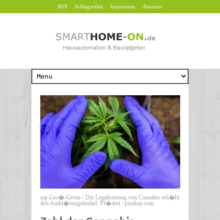
RSS
Schlagzeilen
Impressum
Amazon
mp Gro�-Gerau - Die Legalisierung von Cannabis erh�ht
den Aufkl�rungsbedarf. Pf�deri / pixabay.com