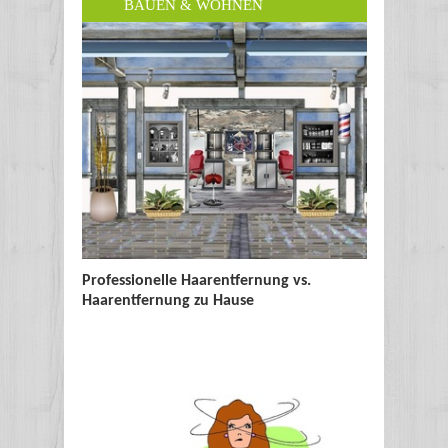
BAUEN & WOHNEN
Professionelle Haarentfernung vs.
Sonnensc
Haarentfernung zu Hause
Sonnenb