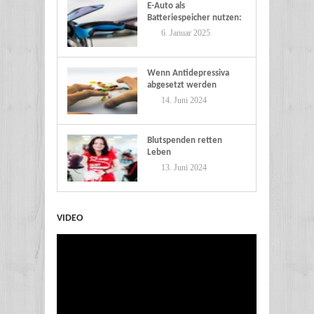
E-Auto als
Batteriespeicher nutzen:
Eine nachhaltige Zukunft
6. Januar 2025
Wenn Antidepressiva
abgesetzt werden
14. Juni 2024
Blutspenden retten
Leben
13. Juni 2024
VIDEO