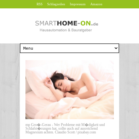
RSS
Schlagzeilen
Impressum
Amazon
mp Gro�-Gerau - Wer Probleme mit M�digkeit und
Schlafst�rungen hat, sollte auch auf ausreichend
Magnesium achten. Claudio Scott / pixabay.com